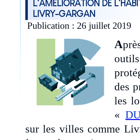
L'AMÉLIORATION DE L'HABI
LIVRY-GARGAN
Publication : 26 juillet 2019
A
prè
outil
prot
des p
les l
«
DU
sur les villes comme Li