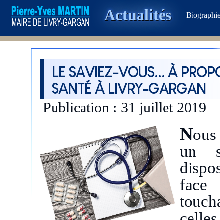
Actualités
Biographi
LE SAVIEZ-VOUS... À PROP
SANTÉ À LIVRY-GARGAN
Publication : 31 juillet 2019
N
ous
un s
dispo
face 
toucha
celles