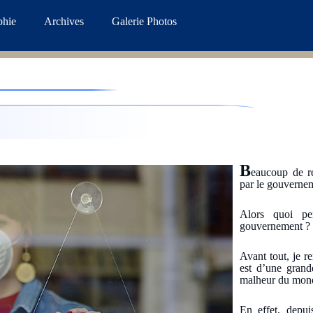
phie
Archives
Galerie Photos
.
B
eaucoup de ré
par le gouvernem
Alors quoi pe
gouvernement ?
Avant tout, je 
est d’une grand
malheur du mon
En effet, depu